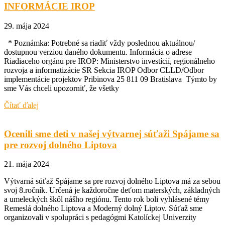
INFORMÁCIE IROP
29. mája 2024
* Poznámka: Potrebné sa riadiť vždy poslednou aktuálnou/
dostupnou verziou daného dokumentu. Informácia o adrese
Riadiaceho orgánu pre IROP: Ministerstvo investícií, regionálneho
rozvoja a informatizácie SR Sekcia IROP Odbor CLLD/Odbor
implementácie projektov Pribinova 25 811 09 Bratislava Týmto by
sme Vás chceli upozorniť, že všetky
Čítať ďalej
Ocenili sme deti v našej výtvarnej súťaži Spájame sa
pre rozvoj dolného Liptova
21. mája 2024
Výtvarná súťaž Spájame sa pre rozvoj dolného Liptova má za sebou
svoj 8.ročník. Určená je každoročne deťom materských, základných
a umeleckých škôl nášho regiónu. Tento rok boli vyhlásené témy
Remeslá dolného Liptova a Moderný dolný Liptov. Súťaž sme
organizovali v spolupráci s pedagógmi Katolíckej Univerzity