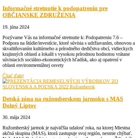
Informačné stretnutie k podopatreniu pre
OBČIANSKE ZDRUŽENIA
19. júna 2024
Pozývame Vás na informačné stretnutie k: Podopatreniu 7.6 –
Podpora na štúdie/investície, ktoré súvisia s udržiavaním, obnovou a
skvalitňovaním kultúrneho a prírodného dedičstva obcí, vidieckych
krajinných oblastí a lokalít s vysokou prírodnou hodnotou vrátane
súvisiacich sociálno-ekonomických hľadísk, ako aj opatrení v
oblasti environmentálnej osvety
Čítať ďalej
Detská zóna na ružomberskom jarmoku s MAS
Dolný Liptov
30. mája 2024
Ružomberský jarmok je najväčšia udalosť roka, na ktorej Miestna
akčná skupina (MAS), ktorá zastupuje svoj región, nesmie chýbať.