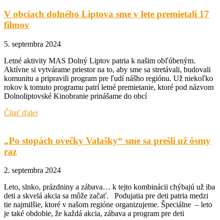
V obciach dolného Liptova sme v lete premietali 17
filmov
5. septembra 2024
Letné aktivity MAS Dolný Liptov patria k našim obľúbeným.
Aktívne si vytvárame priestor na to, aby sme sa stretávali, budovali
komunitu a pripravili program pre ľudí nášho regiónu. Už niekoľko
rokov k tomuto programu patrí letné premietanie, ktoré pod názvom
Dolnoliptovské Kinobranie prinášame do obcí
Čítať ďalej
„Po stopách ovečky Valašky“ sme sa prešli už ôsmy
raz
2. septembra 2024
Leto, slnko, prázdniny a zábava… k tejto kombinácii chýbajú už iba
deti a skvelá akcia sa môže začať. Podujatia pre deti patria medzi
tie najmilšie, ktoré v našom regióne organizujeme. Špeciálne – leto
je také obdobie, že každá akcia, zábava a program pre deti