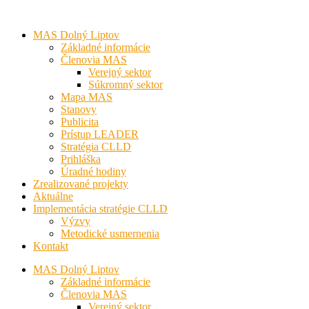
MAS Dolný Liptov
Základné informácie
Členovia MAS
Verejný sektor
Súkromný sektor
Mapa MAS
Stanovy
Publicita
Prístup LEADER
Stratégia CLLD
Prihláška
Úradné hodiny
Zrealizované projekty
Aktuálne
Implementácia stratégie CLLD
Výzvy
Metodické usmernenia
Kontakt
MAS Dolný Liptov
Základné informácie
Členovia MAS
Verejný sektor