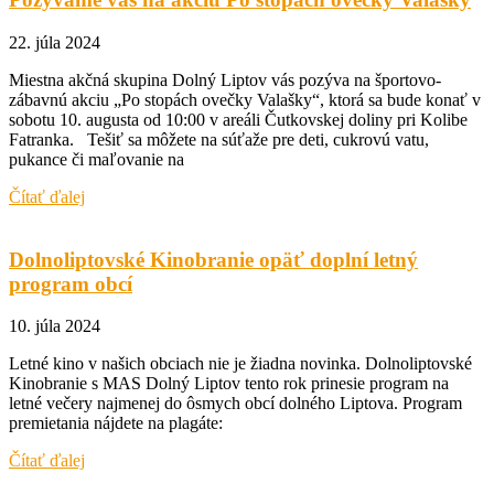
22. júla 2024
Miestna akčná skupina Dolný Liptov vás pozýva na športovo-
zábavnú akciu „Po stopách ovečky Valašky“, ktorá sa bude konať v
sobotu 10. augusta od 10:00 v areáli Čutkovskej doliny pri Kolibe
Fatranka. Tešiť sa môžete na súťaže pre deti, cukrovú vatu,
pukance či maľovanie na
Čítať ďalej
Dolnoliptovské Kinobranie opäť doplní letný
program obcí
10. júla 2024
Letné kino v našich obciach nie je žiadna novinka. Dolnoliptovské
Kinobranie s MAS Dolný Liptov tento rok prinesie program na
letné večery najmenej do ôsmych obcí dolného Liptova. Program
premietania nájdete na plagáte:
Čítať ďalej