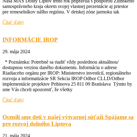
Naša MAS Dolný Liptov tento rok pripravila s podporou Žilinského
samosprávneho kraja okrem svojej vlastnej prezentácie aj priestor
pre remeselníkov nášho regiónu. V detskej zóne jarmoku tak
Čítať ďalej
INFORMÁCIE IROP
29. mája 2024
* Poznámka: Potrebné sa riadiť vždy poslednou aktuálnou/
dostupnou verziou daného dokumentu. Informácia o adrese
Riadiaceho orgánu pre IROP: Ministerstvo investícií, regionálneho
rozvoja a informatizácie SR Sekcia IROP Odbor CLLD/Odbor
implementácie projektov Pribinova 25 811 09 Bratislava Týmto by
sme Vás chceli upozorniť, že všetky
Čítať ďalej
Ocenili sme deti v našej výtvarnej súťaži Spájame sa
pre rozvoj dolného Liptova
21. mája 2024