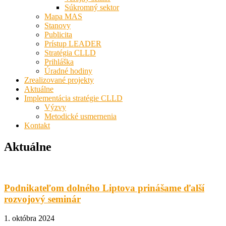
Súkromný sektor
Mapa MAS
Stanovy
Publicita
Prístup LEADER
Stratégia CLLD
Prihláška
Úradné hodiny
Zrealizované projekty
Aktuálne
Implementácia stratégie CLLD
Výzvy
Metodické usmernenia
Kontakt
Aktuálne
Podnikateľom dolného Liptova prinášame ďalší
rozvojový seminár
1. októbra 2024