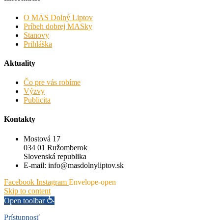
O MAS Dolný Liptov
Príbeh dobrej MASky
Stanovy
Prihláška
Aktuality
Čo pre vás robíme
Výzvy
Publicita
Kontakty
Mostová 17
034 01 Ružomberok
Slovenská republika
E-mail: info@masdolnyliptov.sk
Facebook
Instagram
Envelope-open
Skip to content
Open toolbar
Prístupnosť