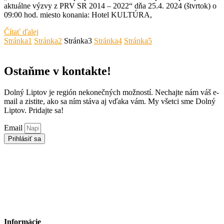
aktuálne výzvy z PRV SR 2014 – 2022“ dňa 25.4. 2024 (štvrtok) o
09:00 hod. miesto konania: Hotel KULTÚRA,
Čítať ďalej
Stránka
1
Stránka
2
Stránka
3
Stránka
4
Stránka
5
Ostaňme v kontakte!
Dolný Liptov je región nekonečných možností. Nechajte nám váš e-
mail a zistite, ako sa ním stáva aj vďaka vám. My všetci sme Dolný
Liptov. Pridajte sa!
Email
Prihlásiť sa
Informácie