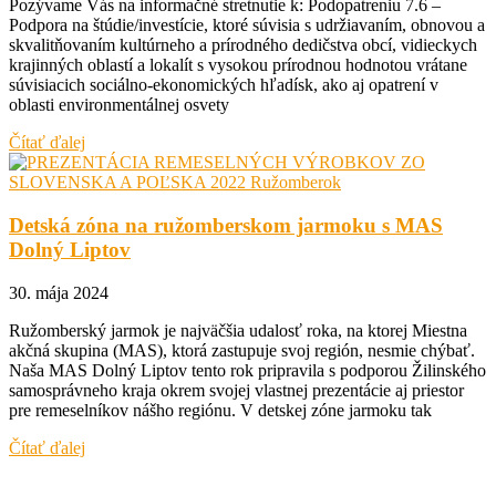
Pozývame Vás na informačné stretnutie k: Podopatreniu 7.6 –
Podpora na štúdie/investície, ktoré súvisia s udržiavaním, obnovou a
skvalitňovaním kultúrneho a prírodného dedičstva obcí, vidieckych
krajinných oblastí a lokalít s vysokou prírodnou hodnotou vrátane
súvisiacich sociálno-ekonomických hľadísk, ako aj opatrení v
oblasti environmentálnej osvety
Čítať ďalej
Detská zóna na ružomberskom jarmoku s MAS
Dolný Liptov
30. mája 2024
Ružomberský jarmok je najväčšia udalosť roka, na ktorej Miestna
akčná skupina (MAS), ktorá zastupuje svoj región, nesmie chýbať.
Naša MAS Dolný Liptov tento rok pripravila s podporou Žilinského
samosprávneho kraja okrem svojej vlastnej prezentácie aj priestor
pre remeselníkov nášho regiónu. V detskej zóne jarmoku tak
Čítať ďalej