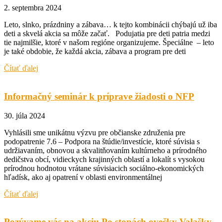
2. septembra 2024
Leto, slnko, prázdniny a zábava… k tejto kombinácii chýbajú už iba
deti a skvelá akcia sa môže začať. Podujatia pre deti patria medzi
tie najmilšie, ktoré v našom regióne organizujeme. Špeciálne – leto
je také obdobie, že každá akcia, zábava a program pre deti
Čítať ďalej
Informačný seminár k príprave žiadosti o NFP
30. júla 2024
Vyhlásili sme unikátnu výzvu pre občianske združenia pre
podopatrenie 7.6 – Podpora na štúdie/investície, ktoré súvisia s
udržiavaním, obnovou a skvalitňovaním kultúrneho a prírodného
dedičstva obcí, vidieckych krajinných oblastí a lokalít s vysokou
prírodnou hodnotou vrátane súvisiacich sociálno-ekonomických
hľadísk, ako aj opatrení v oblasti environmentálnej
Čítať ďalej
Pozývame vás na akciu Po stopách ovečky Valašky