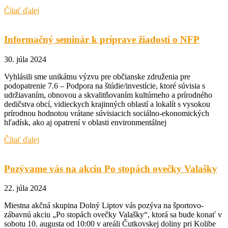
Čítať ďalej
Informačný seminár k príprave žiadosti o NFP
30. júla 2024
Vyhlásili sme unikátnu výzvu pre občianske združenia pre
podopatrenie 7.6 – Podpora na štúdie/investície, ktoré súvisia s
udržiavaním, obnovou a skvalitňovaním kultúrneho a prírodného
dedičstva obcí, vidieckych krajinných oblastí a lokalít s vysokou
prírodnou hodnotou vrátane súvisiacich sociálno-ekonomických
hľadísk, ako aj opatrení v oblasti environmentálnej
Čítať ďalej
Pozývame vás na akciu Po stopách ovečky Valašky
22. júla 2024
Miestna akčná skupina Dolný Liptov vás pozýva na športovo-
zábavnú akciu „Po stopách ovečky Valašky“, ktorá sa bude konať v
sobotu 10. augusta od 10:00 v areáli Čutkovskej doliny pri Kolibe