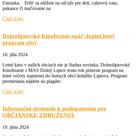
Fatranka. Tešiť sa môžete na súťaže pre deti, cukrovú vatu,
pukance či maľovanie na
Čítať ďalej
Dolnoliptovské Kinobranie opäť doplní letný
program obcí
10. júla 2024
Letné kino v našich obciach nie je žiadna novinka. Dolnoliptovské
Kinobranie s MAS Dolný Liptov tento rok prinesie program na
letné večery najmenej do ôsmych obcí dolného Liptova. Program
premietania nájdete na plagáte:
Čítať ďalej
Informačné stretnutie k podopatreniu pre
OBČIANSKE ZDRUŽENIA
19. júna 2024