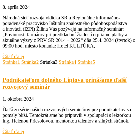
8. apríla 2024
Národná sieť rozvoja vidieka SR a Regionálne informačno-
poradenské pracovisko Inštitútu znalostného pôdohospodárstva
a inovácií (IZPI) Žilina Vás pozývajú na informačný seminár:
„Povinnosti farmárov pri predkladaní žiadostí o priame platby a
aktuálne výzvy z PRV SR 2014 – 2022“ dňa 25.4. 2024 (štvrtok) o
09:00 hod. miesto konania: Hotel KULTÚRA,
Čítať ďalej
Stránka
1
Stránka
2
Stránka
3
Stránka
4
Stránka
5
Podnikateľom dolného Liptova prinášame ďalší
rozvojový seminár
1. októbra 2024
Ďalší zo série našich rozvojových seminárov pre podnikateľov sa
pomaly blíži. Tentokrát sme ho pripravili v spolupráci s lektorkou
Ing. Helenou Priesolovou, mentorkou talentov a silných stránok.
Čítať ďalej