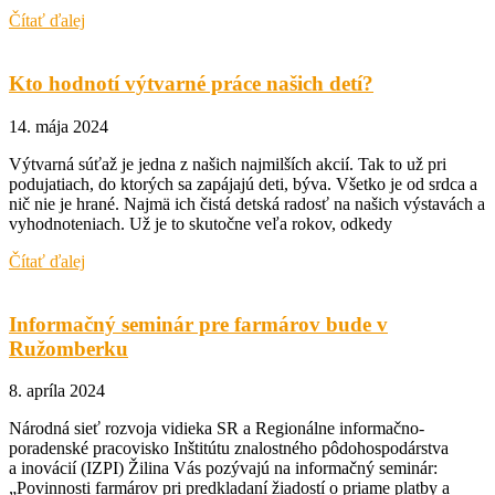
Čítať ďalej
Kto hodnotí výtvarné práce našich detí?
14. mája 2024
Výtvarná súťaž je jedna z našich najmilších akcií. Tak to už pri
podujatiach, do ktorých sa zapájajú deti, býva. Všetko je od srdca a
nič nie je hrané. Najmä ich čistá detská radosť na našich výstavách a
vyhodnoteniach. Už je to skutočne veľa rokov, odkedy
Čítať ďalej
Informačný seminár pre farmárov bude v
Ružomberku
8. apríla 2024
Národná sieť rozvoja vidieka SR a Regionálne informačno-
poradenské pracovisko Inštitútu znalostného pôdohospodárstva
a inovácií (IZPI) Žilina Vás pozývajú na informačný seminár:
„Povinnosti farmárov pri predkladaní žiadostí o priame platby a