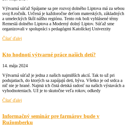
Výtvarná súťaž Spájame sa pre rozvoj dolného Liptova má za sebou
svoj 8.ročník. Určená je každoročne deťom materských, základných
a umeleckých škôl nášho regiónu. Tento rok boli vyhlásené témy
Remeslá dolného Liptova a Moderný dolný Liptov. Súťaž sme
organizovali v spolupráci s pedagógmi Katolíckej Univerzity
Čítať ďalej
Kto hodnotí výtvarné práce našich detí?
14. mája 2024
Výtvarná súťaž je jedna z našich najmilších akcií. Tak to už pri
podujatiach, do ktorých sa zapájajú deti, býva. Všetko je od srdca a
nič nie je hrané. Najmä ich čistá detská radosť na našich výstavách a
vyhodnoteniach. Už je to skutočne veľa rokov, odkedy
Čítať ďalej
Informačný seminár pre farmárov bude v
Ružomberku