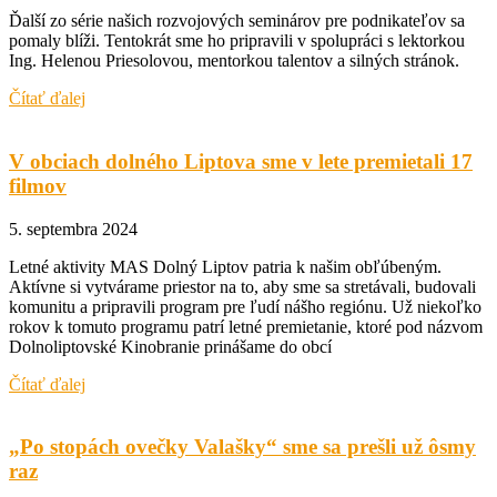
Ďalší zo série našich rozvojových seminárov pre podnikateľov sa
pomaly blíži. Tentokrát sme ho pripravili v spolupráci s lektorkou
Ing. Helenou Priesolovou, mentorkou talentov a silných stránok.
Čítať ďalej
V obciach dolného Liptova sme v lete premietali 17
filmov
5. septembra 2024
Letné aktivity MAS Dolný Liptov patria k našim obľúbeným.
Aktívne si vytvárame priestor na to, aby sme sa stretávali, budovali
komunitu a pripravili program pre ľudí nášho regiónu. Už niekoľko
rokov k tomuto programu patrí letné premietanie, ktoré pod názvom
Dolnoliptovské Kinobranie prinášame do obcí
Čítať ďalej
„Po stopách ovečky Valašky“ sme sa prešli už ôsmy
raz