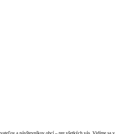
ľov a návštevníkov obcí – pre všetkých vás. Vidíme sa v