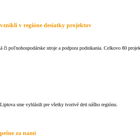
nikli v regióne desiatky projektov
ká či poľnohospodárske stroje a podpora podnikania. Celkovo 80 proj
iptova sme vyhlásili pre všetky tvorivé deti nášho regiónu.
spešne za nami