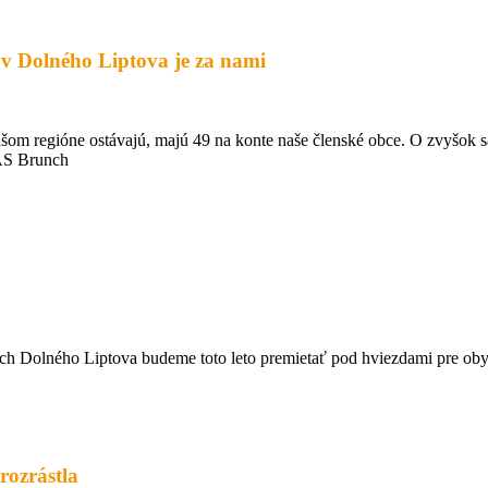
v Dolného Liptova je za nami
m regióne ostávajú, majú 49 na konte naše členské obce. O zvyšok sa 
MAS Brunch
ého Liptova budeme toto leto premietať pod hviezdami pre obyvate
ozrástla