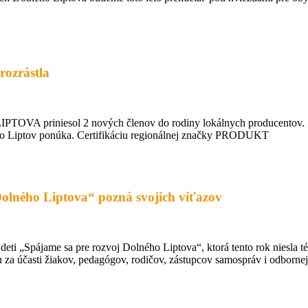
ozrástla
TOVA priniesol 2 nových členov do rodiny lokálnych producentov. Zís
e, čo Liptov ponúka. Certifikáciu regionálnej značky PRODUKT
Dolného Liptova“ pozná svojich víťazov
e deti „Spájame sa pre rozvoj Dolného Liptova“, ktorá tento rok niesla 
 za účasti žiakov, pedagógov, rodičov, zástupcov samospráv i odbornej