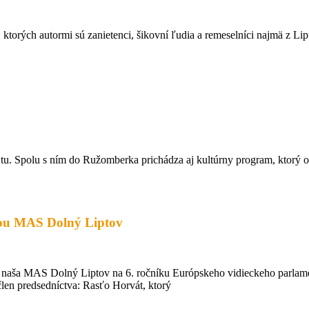
v, ktorých autormi sú zanietenci, šikovní ľudia a remeselníci najmä 
tu. Spolu s ním do Ružomberka prichádza aj kultúrny program, ktorý o
ťou MAS Dolný Liptov
aša MAS Dolný Liptov na 6. ročníku Európskeho vidieckeho parlamentu 
len predsedníctva: Rasťo Horvát, ktorý