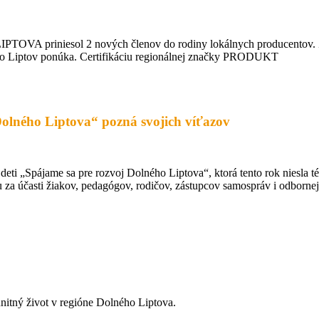
TOVA priniesol 2 nových členov do rodiny lokálnych producentov. Zís
e, čo Liptov ponúka. Certifikáciu regionálnej značky PRODUKT
Dolného Liptova“ pozná svojich víťazov
e deti „Spájame sa pre rozvoj Dolného Liptova“, ktorá tento rok niesla 
 za účasti žiakov, pedagógov, rodičov, zástupcov samospráv i odbornej
nitný život v regióne Dolného Liptova.