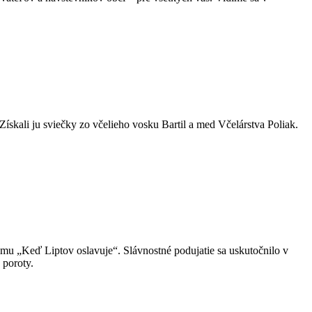
kali ju sviečky zo včelieho vosku Bartil a med Včelárstva Poliak.
tému „Keď Liptov oslavuje“. Slávnostné podujatie sa uskutočnilo v
 poroty.