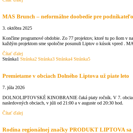
MAS Brunch – neformálne doobedie pre podnikateľo
3. októbra 2025
Končíme programové obdobie. Zo 77 projektov, ktoré tu po ňom v našo
každým projektom sme spoločne posunuli Liptov o kúsok vpred . 
Čítať ďalej
Stránka
1
Stránka
2
Stránka
3
Stránka
4
Stránka
5
Premietame v obciach Dolného Liptova už piate leto
7. júla 2026
DOLNOLIPTOVSKÉ KINOBRANIE čaká piaty ročník. V 7. obciach Doln
nasledovných obciach, v júli od 21:00 a v auguste od 20:30 hod.
Čítať ďalej
Rodina regionálnej značky PRODUKT LIPTOVA sa r