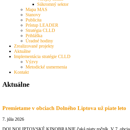
Súkromný sektor
Mapa MAS
Stanovy
Publicita
Prístup LEADER
Stratégia CLLD
Prihláška
Úradné hodiny
Zrealizované projekty
Aktuálne
Implementácia stratégie CLLD
Výzvy
Metodické usmernenia
Kontakt
Aktuálne
Premietame v obciach Dolného Liptova už piate leto
7. júla 2026
DOLNOLIPTOVSKÉ KINOBRANIE čaká piaty ročník. V 7. obciach Doln