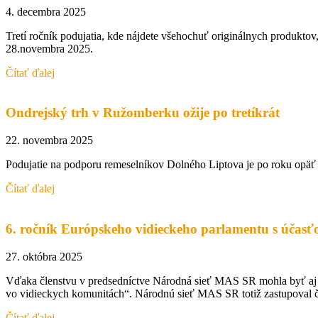
4. decembra 2025
Tretí ročník podujatia, kde nájdete všehochuť originálnych produkto
28.novembra 2025.
Čítať ďalej
Ondrejský trh v Ružomberku ožije po tretíkrát
22. novembra 2025
Podujatie na podporu remeselníkov Dolného Liptova je po roku opäť 
Čítať ďalej
6. ročník Európskeho vidieckeho parlamentu s účas
27. októbra 2025
Vďaka členstvu v predsedníctve Národná sieť MAS SR mohla byť aj n
vo vidieckych komunitách“. Národnú sieť MAS SR totiž zastupoval č
Čítať ďalej