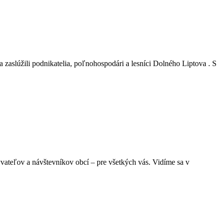
zaslúžili podnikatelia, poľnohospodári a lesníci Dolného Liptova . S
ľov a návštevníkov obcí – pre všetkých vás. Vidíme sa v