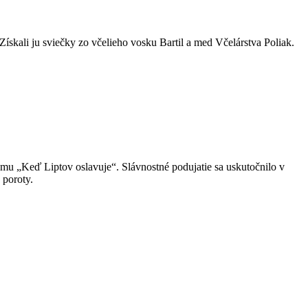
kali ju sviečky zo včelieho vosku Bartil a med Včelárstva Poliak.
tému „Keď Liptov oslavuje“. Slávnostné podujatie sa uskutočnilo v
 poroty.